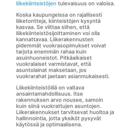
liikekiinteistöjen
tulevaisuus on valoisa.
Koska kaupungeissa on rajallisesti
liiketontteja, kiinteistöjen kysyntä
kasvaa. Se viittaa siihen, että
liikekiinteistösijoittaminen voi olla
kannattavaa. Liikerakennusten
pidemmät vuokrasopimukset voivat
tarjota enemmän rahaa kuin
asuinhuoneistot. Pitkäaikaiset
vuokralaiset varmistavat, että
asuntolainat maksetaan, jos
vuokrarahat jaetaan asianmukaisesti.
Liikekiinteistöillä on valtava
ansaintamahdollisuus. Itse
rakennuksen arvo nousee, samoin
kuin siinä vuokrattujen asuntojen.
Liikerakennukset tarvitsevat huoltoa ja
hallinnointia, jotta yksiköt pysyvät
käytössä ja optimaalisena.