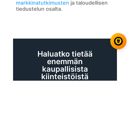
markkinatutkimusten
ja taloudellisen
tiedustelun osalta.
Haluatko tietää
enemmän
kaupallisista
kiinteistöistä
Damalionin kanssa?
Damalion tarjoaa sinulle räätälöityjä
neuvoja, jotka antavat suoraan
operatiiviset asiantuntijat aloillesi,
jotka haastavat yrityksesi.