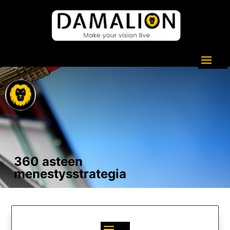
360 asteen
menestysstrategia