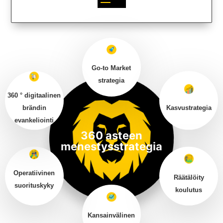
Go-to Market
strategia
360 ° digitaalinen
Kasvustrategia
brändin
evankeliointi
360 asteen
menestysstrategia
Operatiivinen
Räätälöity
suorituskyky
koulutus
Kansainvälinen