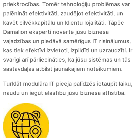
priekšrocības. Tomēr tehnoloģiju problēmas var
palēnināt efektivitāti, zaudējot efektivitāti, un
kavēt cilvēkkapitālu un klientu lojalitāti. Tāpēc
Damalion eksperti novērtē jūsu biznesa
vajadzības un piedāvā samērīgus IT risinājumus,
kas tiek efektīvi izvietoti, izpildīti un uzraudzīti. Ir
svarīgi arī pārliecināties, ka jūsu sistēmas un tās
sastāvdaļas atbilst jaunākajiem noteikumiem.
Turklāt modulāra IT pieeja palīdzēs ietaupīt laiku,
naudu un iegūt elastību jūsu biznesa attīstībā.