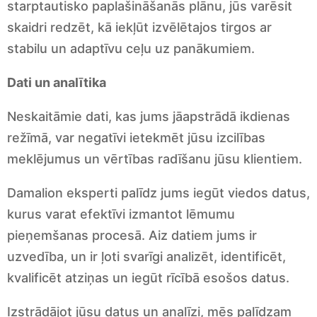
starptautisko paplašināšanās plānu, jūs varēsit
skaidri redzēt, kā iekļūt izvēlētajos tirgos ar
stabilu un adaptīvu ceļu uz panākumiem.
Dati un analītika
Neskaitāmie dati, kas jums jāapstrādā ikdienas
režīmā, var negatīvi ietekmēt jūsu izcilības
meklējumus un vērtības radīšanu jūsu klientiem.
Damalion eksperti palīdz jums iegūt viedos datus,
kurus varat efektīvi izmantot lēmumu
pieņemšanas procesā. Aiz datiem jums ir
uzvedība, un ir ļoti svarīgi analizēt, identificēt,
kvalificēt atziņas un iegūt rīcībā esošos datus.
Izstrādājot jūsu datus un analīzi, mēs palīdzam