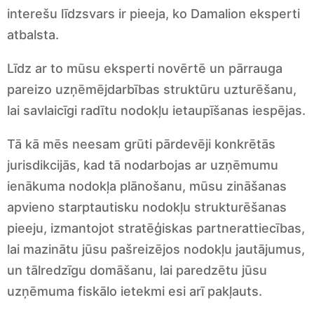
interešu līdzsvars ir pieeja, ko Damalion eksperti
atbalsta.
Līdz ar to mūsu eksperti novērtē un pārrauga
pareizo uzņēmējdarbības struktūru uzturēšanu,
lai savlaicīgi radītu nodokļu ietaupīšanas iespējas.
Tā kā mēs neesam grūti pārdevēji konkrētās
jurisdikcijās, kad tā nodarbojas ar uzņēmumu
ienākuma nodokļa plānošanu, mūsu zināšanas
apvieno starptautisku nodokļu strukturēšanas
pieeju, izmantojot stratēģiskas partnerattiecības,
lai mazinātu jūsu pašreizējos nodokļu jautājumus,
un tālredzīgu domāšanu, lai paredzētu jūsu
uzņēmuma fiskālo ietekmi esi arī pakļauts.