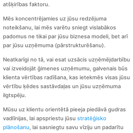
atšķirības faktoru.
Mēs koncentrējamies uz jūsu redzējuma
noteikšanu, lai mēs varētu sniegt vislabākos
padomus ne tikai par jūsu biznesa modeli, bet arī
par jūsu uzņēmuma (pārstrukturēšanu).
Neatkarīgi no tā, vai esat uzsācis uzņēmējdarbību
vai izveidojāt ģimenes uzņēmumu, galvenais būs
klienta vērtības radīšana, kas ietekmēs visas jūsu
vērtību ķēdes sastāvdaļas un jūsu uzņēmuma
ilgtspēju.
Mūsu uz klientu orientētā pieeja piedāvā gudras
vadlīnijas, lai apspriestu jūsu
stratēģisko
plānošanu
, lai sasniegtu savu vīziju un padarītu