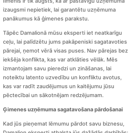
līmenis ir tik augsts, ka ar pastāvīgu uzņēmuma
izaugsmi nepietiek, lai garantētu uzņēmuma
panākumus kā ģimenes parakstu.
Tāpēc Damalionā mūsu eksperti iet neatkarīgu
ceļu, lai palīdzētu jums pakāpeniski sagatavoties
pārejai, ņemot vērā visas puses. Nav pārejas bez
iekšēja konflikta, kas var atklāties vēlāk. Mēs
izmantojam savu pieredzi un zināšanas, lai
noteiktu latento uzvedību un konfliktu avotus,
kas var radīt zaudējumus un kaitējumu jūsu
pēctecībai un sākotnējam redzējumam.
Ģimenes uzņēmuma sagatavošana pārdošanai
Kad jūs pieņemat lēmumu pārdot savu biznesu,
Damalion eksperti atbalsta jūs dažādās darbībās: