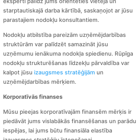
eksperti palīdz jums orientēties vietējā un
starptautiskajā darba kārtībā, saskaņojot ar jūsu
parastajiem nodokļu konsultantiem.
Nodokļu atbilstība pareizām uzņēmējdarbības
struktūrām var palīdzēt samazināt jūsu
uzņēmumu ienākuma nodokļa spiedienu. Rūpīga
nodokļu strukturēšanas līdzekļu pārvaldība var
kalpot jūsu
izaugsmes stratēģijām
un
uzņēmējdarbības mērķiem.
Korporatīvās finanses
Mūsu pieejas korporatīvajām finansēm mērķis ir
piedāvāt jums vislabākās finansēšanas un parādu
iespējas, lai jums būtu finansiāla elastība
izaugsmes stratēģiju īstenošanai.