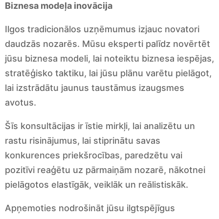
Biznesa modeļa inovācija
Ilgos tradicionālos uzņēmumus izjauc novatori
daudzās nozarēs. Mūsu eksperti palīdz novērtēt
jūsu biznesa modeli, lai noteiktu biznesa iespējas,
stratēģisko taktiku, lai jūsu plānu varētu pielāgot,
lai izstrādātu jaunus taustāmus izaugsmes
avotus.
Šīs konsultācijas ir īstie mirkļi, lai analizētu un
rastu risinājumus, lai stiprinātu savas
konkurences priekšrocības, paredzētu vai
pozitīvi reaģētu uz pārmaiņām nozarē, nākotnei
pielāgotos elastīgāk, veiklāk un reālistiskāk.
Apņemoties nodrošināt jūsu ilgtspējīgus