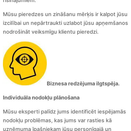
risinājumiem.
Mūsu pieredzes un zināšanu mērķis ir kalpot jūsu
izcilībai un nepārtraukti uzlabot jūsu apņemšanos
nodrošināt veiksmīgu klientu pieredzi.
Biznesa redzējuma ilgtspēja.
Individuāla nodokļu plānošana
Mūsu eksperti palīdz jums identificēt iespējamās
nodokļu problēmas, kas jums var rasties kā
uzņēmuma īpašniekam jūsu personīgajā un