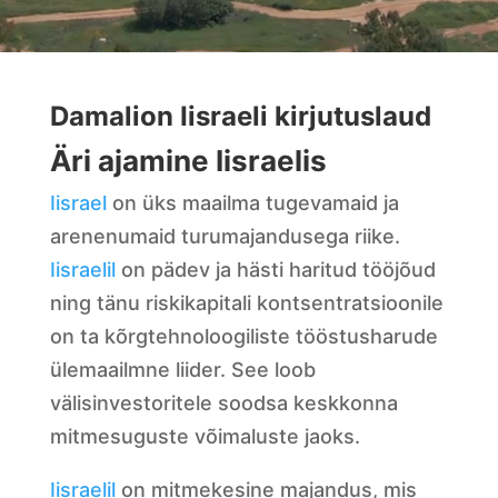
Damalion Iisraeli kirjutuslaud
Äri ajamine Iisraelis
Iisrael
on üks maailma tugevamaid ja
arenenumaid turumajandusega riike.
Iisraelil
on pädev ja hästi haritud tööjõud
ning tänu riskikapitali kontsentratsioonile
on ta kõrgtehnoloogiliste tööstusharude
ülemaailmne liider. See loob
välisinvestoritele soodsa keskkonna
mitmesuguste võimaluste jaoks.
Iisraelil
on mitmekesine majandus, mis