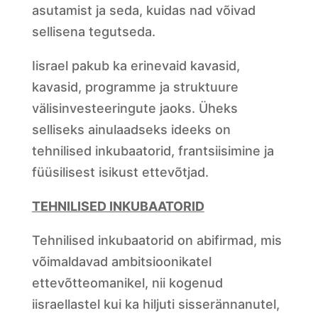
asutamist ja seda, kuidas nad võivad
sellisena tegutseda.
Iisrael pakub ka erinevaid kavasid,
kavasid, programme ja struktuure
välisinvesteeringute jaoks. Üheks
selliseks ainulaadseks ideeks on
tehnilised inkubaatorid, frantsiisimine ja
füüsilisest isikust ettevõtjad.
TEHNILISED INKUBAATORID
Tehnilised inkubaatorid on abifirmad, mis
võimaldavad ambitsioonikatel
ettevõtteomanikel, nii kogenud
iisraellastel kui ka hiljuti sisserännanutel,