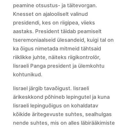
peamine otsustus- ja täitevorgan.
Knesset on ajalooliselt valinud
presidendi, kes on riigipea, viieks
aastaks. President täidab peamiselt
tseremoniaalseid ülesandeid, kuigi tal on
ka õigus nimetada mitmeid tähtsaid
riiklikke juhte, näiteks riigikontrolör,
Iisraeli Panga president ja ülemkohtu
kohtunikud.
Iisrael järgib tavaõigust. Iisraeli
ärikeskkond põhineb lepingutel ja kuna
Iisraeli lepinguõigus on kohaldatav
kõikide äritegevuste suhtes, sealhulgas
nende suhtes, mis on alles läbirääkimiste