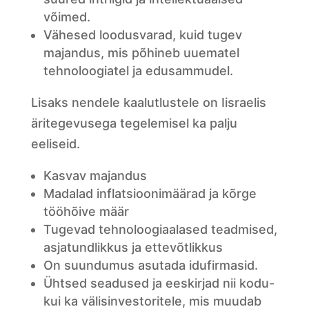
võimed.
Vähesed loodusvarad, kuid tugev
majandus, mis põhineb uuematel
tehnoloogiatel ja edusammudel.
Lisaks nendele kaalutlustele on Iisraelis
äritegevusega tegelemisel ka palju
eeliseid.
Kasvav majandus
Madalad inflatsioonimäärad ja kõrge
tööhõive määr
Tugevad tehnoloogiaalased teadmised,
asjatundlikkus ja ettevõtlikkus
On suundumus asutada idufirmasid.
Ühtsed seadused ja eeskirjad nii kodu-
kui ka välisinvestoritele, mis muudab