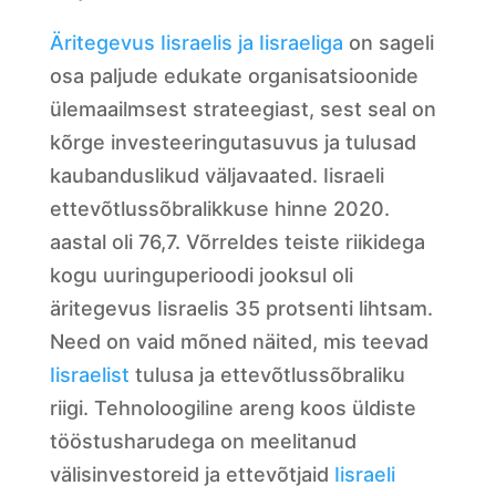
Äritegevus Iisraelis ja Iisraeliga
on sageli
osa paljude edukate organisatsioonide
ülemaailmsest strateegiast, sest seal on
kõrge investeeringutasuvus ja tulusad
kaubanduslikud väljavaated. Iisraeli
ettevõtlussõbralikkuse hinne 2020.
aastal oli 76,7. Võrreldes teiste riikidega
kogu uuringuperioodi jooksul oli
äritegevus Iisraelis 35 protsenti lihtsam.
Need on vaid mõned näited, mis teevad
Iisraelist
tulusa ja ettevõtlussõbraliku
riigi. Tehnoloogiline areng koos üldiste
tööstusharudega on meelitanud
välisinvestoreid ja ettevõtjaid
Iisraeli