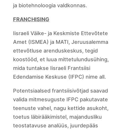
ja biotehnoloogia valdkonnas.
FRANCHISING
Iisraeli Väike- ja Keskmiste Ettevõtete
Amet (ISMEA) ja MATI, Jeruusalemma
ettevõtluse arenduskeskus, tegid
koostööd, et luua mittetulundusühing,
mida tuntakse Iisraeli Frantsiisi
Edendamise Keskuse (IFPC) nime all.
Potentsiaalsed frantsiisivõtjad saavad
valida mitmesuguste IFPC pakutavate
teenuste vahel, nagu kettide asukoht,
toetus läbirääkimistel, majandusliku
teostatavuse analüüs, juurdepääs