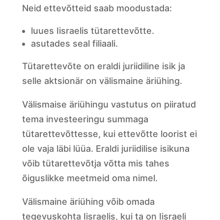
Neid ettevõtteid saab moodustada:
luues Iisraelis tütarettevõtte.
asutades seal filiaali.
Tütarettevõte on eraldi juriidiline isik ja
selle aktsionär on välismaine äriühing.
Välismaise äriühingu vastutus on piiratud
tema investeeringu summaga
tütarettevõttesse, kui ettevõtte loorist ei
ole vaja läbi lüüa. Eraldi juriidilise isikuna
võib tütarettevõtja võtta mis tahes
õiguslikke meetmeid oma nimel.
Välismaine äriühing võib omada
tegevuskohta Iisraelis, kui ta on Iisraeli