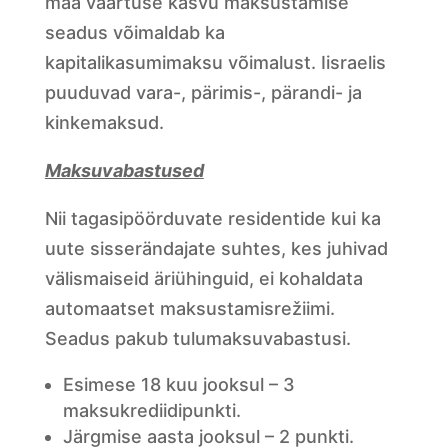
maa väärtuse kasvu maksustamise
seadus võimaldab ka
kapitalikasumimaksu võimalust. Iisraelis
puuduvad vara-, pärimis-, pärandi- ja
kinkemaksud.
Maksuvabastused
Nii tagasipöörduvate residentide kui ka
uute sisserändajate suhtes, kes juhivad
välismaiseid äriühinguid, ei kohaldata
automaatset maksustamisrežiimi.
Seadus pakub tulumaksuvabastusi.
Esimese 18 kuu jooksul – 3
maksukrediidipunkti.
Järgmise aasta jooksul – 2 punkti.