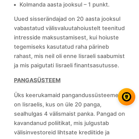
Kolmanda aasta jooksul – 1 punkt.
Uued sisserändajad on 20 aasta jooksul
vabastatud välisvaluutahoiustelt teenitud
intresside maksustamisest, kui hoiuste
tegemiseks kasutatud raha pärineb
rahast, mis neil oli enne Iisraeli saabumist
ja mis paigutati Iisraeli finantsasutusse.
PANGASÜSTEEM
Üks keerukamaid pangandussüsteeme
on Iisraelis, kus on üle 20 panga,
sealhulgas 4 välismaist panka. Pangad on
kavandanud poliitikat, mis julgustab
välisinvestoreid lihtsate krediitide ja