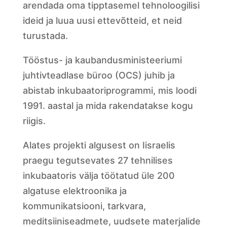
arendada oma tipptasemel tehnoloogilisi
ideid ja luua uusi ettevõtteid, et neid
turustada.
Tööstus- ja kaubandusministeeriumi
juhtivteadlase büroo (OCS) juhib ja
abistab inkubaatoriprogrammi, mis loodi
1991. aastal ja mida rakendatakse kogu
riigis.
Alates projekti algusest on Iisraelis
praegu tegutsevates 27 tehnilises
inkubaatoris välja töötatud üle 200
algatuse elektroonika ja
kommunikatsiooni, tarkvara,
meditsiiniseadmete, uudsete materjalide