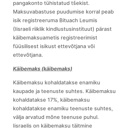
pangakonto tühistatud tšekist.
Maksuvabastuse puudumise korral peab
isik registreeruma Bituach Leumis
(Iisraeli riiklik kindlustusinstituut) pärast
käibemaksuametis registreerimist
füüsilisest isikust ettevõtjana või
ettevõtjana.
Käibemaks (käibemaks)
Käibemaksu kohaldatakse enamiku
kaupade ja teenuste suhtes. Käibemaksu
kohaldatakse 17%, käibemaksu
kohaldatakse enamiku teenuste suhtes,
välja arvatud mõne teenuse puhul.
Iisraelis on käibemaksu täitmine