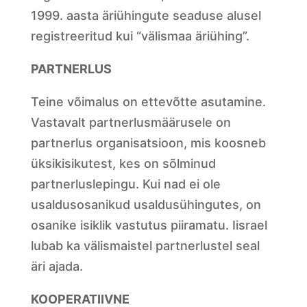
1999. aasta äriühingute seaduse alusel
registreeritud kui “välismaa äriühing”.
PARTNERLUS
Teine võimalus on ettevõtte asutamine.
Vastavalt partnerlusmäärusele on
partnerlus organisatsioon, mis koosneb
üksikisikutest, kes on sõlminud
partnerluslepingu. Kui nad ei ole
usaldusosanikud usaldusühingutes, on
osanike isiklik vastutus piiramatu. Iisrael
lubab ka välismaistel partnerlustel seal
äri ajada.
KOOPERATIIVNE