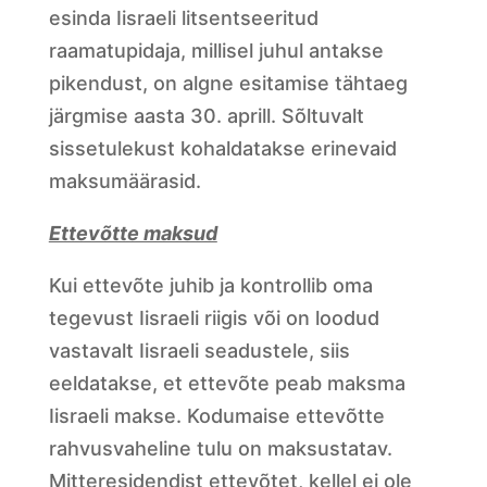
esinda Iisraeli litsentseeritud
raamatupidaja, millisel juhul antakse
pikendust, on algne esitamise tähtaeg
järgmise aasta 30. aprill. Sõltuvalt
sissetulekust kohaldatakse erinevaid
maksumäärasid.
Ettevõtte maksud
Kui ettevõte juhib ja kontrollib oma
tegevust Iisraeli riigis või on loodud
vastavalt Iisraeli seadustele, siis
eeldatakse, et ettevõte peab maksma
Iisraeli makse. Kodumaise ettevõtte
rahvusvaheline tulu on maksustatav.
Mitteresidendist ettevõtet, kellel ei ole