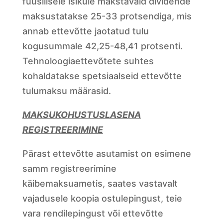
füüsilisele isikule makstavaid dividende
maksustatakse 25-33 protsendiga, mis
annab ettevõtte jaotatud tulu
kogusummale 42,25-48,41 protsenti.
Tehnoloogiaettevõtete suhtes
kohaldatakse spetsiaalseid ettevõtte
tulumaksu määrasid.
MAKSUKOHUSTUSLASENA
REGISTREERIMINE
Pärast ettevõtte asutamist on esimene
samm registreerimine
käibemaksuametis, saates vastavalt
vajadusele koopia ostulepingust, teie
vara rendilepingust või ettevõtte