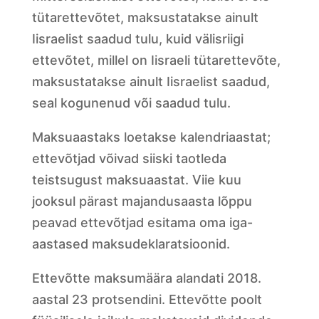
tütarettevõtet, maksustatakse ainult
Iisraelist saadud tulu, kuid välisriigi
ettevõtet, millel on Iisraeli tütarettevõte,
maksustatakse ainult Iisraelist saadud,
seal kogunenud või saadud tulu.
Maksuaastaks loetakse kalendriaastat;
ettevõtjad võivad siiski taotleda
teistsugust maksuaastat. Viie kuu
jooksul pärast majandusaasta lõppu
peavad ettevõtjad esitama oma iga-
aastased maksudeklaratsioonid.
Ettevõtte maksumäära alandati 2018.
aastal 23 protsendini. Ettevõtte poolt