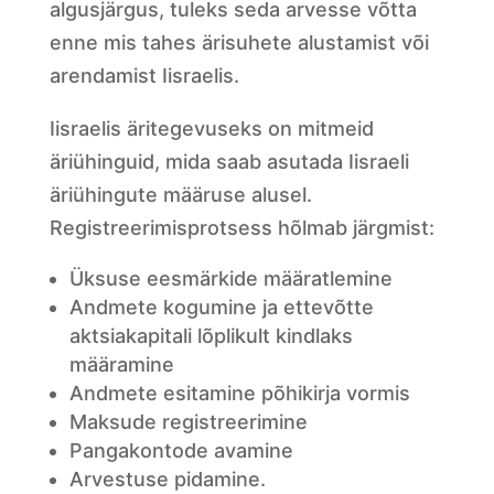
algusjärgus, tuleks seda arvesse võtta
enne mis tahes ärisuhete alustamist või
arendamist Iisraelis.
Iisraelis äritegevuseks on mitmeid
äriühinguid, mida saab asutada Iisraeli
äriühingute määruse alusel.
Registreerimisprotsess hõlmab järgmist:
Üksuse eesmärkide määratlemine
Andmete kogumine ja ettevõtte
aktsiakapitali lõplikult kindlaks
määramine
Andmete esitamine põhikirja vormis
Maksude registreerimine
Pangakontode avamine
Arvestuse pidamine.