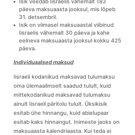
Isik veedab Iisraelis vähemalt 183
päeva maksuaasta jooksul, mis lõpeb
31. detsembril.
Isik on viimasel maksuaastal viibinud
Iisraelis vähemalt 30 päeva ja kahe
eelneva maksuaasta jooksul kokku 425
päeva.
Individuaalsed maksud
Iisraeli kodanikud maksavad tulumaksu
oma ülemaailmselt saadud tulult, kuid
mittekodanikud maksavad tulumaksu
ainult Iisraeli päritolu tulult. Üksikisik
esitab ühe hinnangu, kuid abielupaar
esitab kaks hinnangut. Inimeste jaoks on
maksuaasta kalendriaasta. Kui teda ei