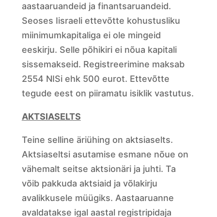
aastaaruandeid ja finantsaruandeid.
Seoses Iisraeli ettevõtte kohustusliku
miinimumkapitaliga ei ole mingeid
eeskirju. Selle põhikiri ei nõua kapitali
sissemakseid. Registreerimine maksab
2554 NISi ehk 500 eurot. Ettevõtte
tegude eest on piiramatu isiklik vastutus.
AKTSIASELTS
Teine selline äriühing on aktsiaselts.
Aktsiaseltsi asutamise esmane nõue on
vähemalt seitse aktsionäri ja juhti. Ta
võib pakkuda aktsiaid ja võlakirju
avalikkusele müügiks. Aastaaruanne
avaldatakse igal aastal registripidaja