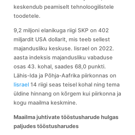
keskendub peamiselt tehnoloogilistele
toodetele.
9,2 miljoni elanikuga riigi SKP on 402
miljardit USA dollarit, mis teeb sellest
majandusliku keskuse. Iisrael on 2022.
aasta indeksis majandusliku vabaduse
osas 43. kohal, saades 68,0 punkti.
Lähis-Ida ja Põhja-Aafrika piirkonnas on
Iisrael
14 riigi seas teisel kohal ning tema
üldine hinnang on kõrgem kui piirkonna ja
kogu maailma keskmine.
Maailma juhtivate tööstusharude hulgas
paljudes tööstusharudes