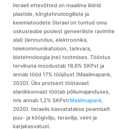
Iisraeli ettevõtted on maailma liidrid
plastide, kõrgtehnoloogiliste ja
keemiatoodete (Iisrael on tuntud oma
oskusteabe poolest geneeriliste ravimite
alal) (lennundus, elektroonika,
telekommunikatsioon, tarkvara,
biotehnoloogia jne) tootmises. Tööstus
tervikuna moodustab 18,6% SKPst ja
annab tööd 17% tööjõust (Maailmapank,
2020). Üks protsent töötavast
elanikkonnast töötab põllumajanduses,
mis annab 1,2% SKPst
(Maailmapank
,
2020). Iisraelis kasvatatakse peamiselt
puu- ja köögivilju, teravilja, veini ja
karjakasvatust.