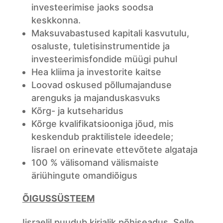
investeerimise jaoks soodsa
keskkonna.
Maksuvabastused kapitali kasvutulu,
osaluste, tuletisinstrumentide ja
investeerimisfondide müügi puhul
Hea kliima ja investorite kaitse
Loovad oskused põllumajanduse
arenguks ja majanduskasvuks
Kõrg- ja kutseharidus
Kõrge kvalifikatsiooniga jõud, mis
keskendub praktilistele ideedele;
Iisrael on erinevate ettevõtete algataja
100 % välisomand välismaiste
äriühingute omandiõigus
ÕIGUSSÜSTEEM
Iisraelil puudub kirjalik põhiseadus. Selle