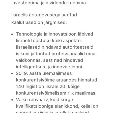
investeerima ja dividende teenima.
Iisraelis äritegevusega seotud
kaalutlused on järgmised:
Tehnoloogia ja innovatsioon läbivad
Iisraeli tööstuse kõiki aspekte.
Iisraellased hindavad autoriteetseid
isikuid ja tuntud professionaalid oma
valdkonnas, sest nad hindavad
intelligentsust ja innovatsiooni.
2019. aasta ülemaailmses
konkurentsivõime aruandes hinnatud
140 riigist on Iisrael 20. kõige
konkurentsivõimelisem riik maailmas.
Väike rahvaarv, kuid kõrge
kvalifikatsiooniga elanikkond, kellel on
suured intriigid ja intellektuaalsed