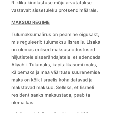
Riikliku kindlustuse mõju arvutatakse
vastavalt sissetuleku protsendimäärale.
MAKSUD REGIME
Tulumaksumäärus on peamine õigusakt,
mis reguleerib tulumaksu Iisraelis. Lisaks
on olemas erilised maksusoodustused
hiljutistele sisserändajatele, et edendada
Aliyah’i. Tulumaks, kapitalikasumi maks,
käibemaks ja maa väärtuse suurenemise
maks on kõik Iisraelis kohaldatavad ja
makstavad maksud. Selleks, et Iisraeli
resident saaks maksustada, peab ta
olema kas: