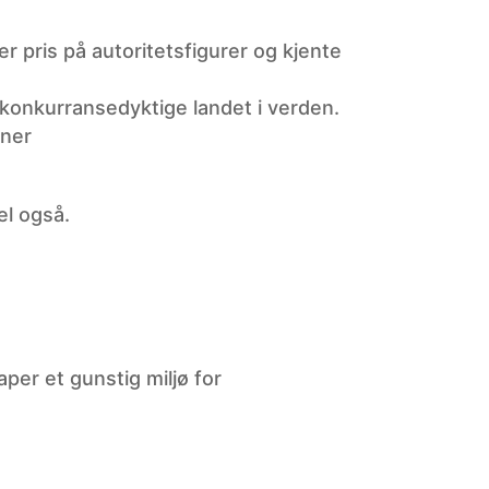
er pris på autoritetsfigurer og kjente
 konkurransedyktige landet i verden.
vner
el også.
per et gunstig miljø for