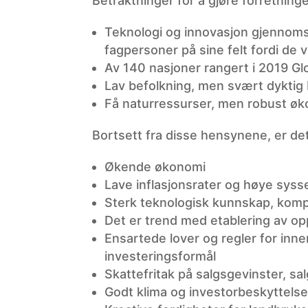
Betraktninger for å gjøre forretninger
Teknologi og innovasjon gjennomsyr
fagpersoner på sine felt fordi de 
Av 140 nasjoner rangert i 2019 Gl
Lav befolkning, men svært dyktig B
Få naturressurser, men robust øk
Bortsett fra disse hensynene, er det
Økende økonomi
Lave inflasjonsrater og høye syss
Sterk teknologisk kunnskap, kom
Det er trend med etablering av o
Ensartede lover og regler for inn
investeringsformål
Skattefritak på salgsgevinster, sa
Godt klima og investorbeskyttels