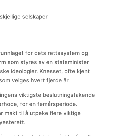
skjellige selskaper
grunnlaget for dets rettssystem og
rm som styres av en statsminister
iske ideologier. Knesset, ofte kjent
om velges hvert fjerde år.
ringens viktigste beslutningstakende
erhode, for en femårsperiode.
makt til å utpeke flere viktige
yesterett.