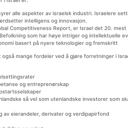
 i Israel er:
er alle aspekter av israelsk industri. Israelere sett
verdsetter intelligens og innovasjon.
obal Competitiveness Report, er Israel det 20. mest
efolkning som har høye intriger og intellektuelle e
onomi basert på nyere teknologier og fremskritt
 også mange fordeler ved å gjøre forretninger i Isra
elsettingsrater
petanse og entreprenørskap
ppstartsselskaper
enlandske så vel som utenlandske investorer som ska
lg av eierandeler, derivater og verdipapirfond
e