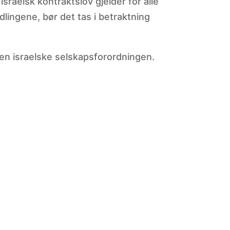
israelsk kontraktslov gjelder for alle
dlingene, bør det tas i betraktning
den israelske selskapsforordningen.