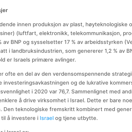
jer
dende innen produksjon av plast, høyteknologiske og 
iner) (luftfart, elektronikk, telekommunikasjon, pro
 % av BNP og sysselsetter 17 % av arbeidsstyrken (
att i landbruksindustrien, som genererer 1,2 % av B
ld er Israels primære avlinger.
r ofte en del av den verdensomspennende strategi
 investeringsavkastningen og de lukrative kommersi
svennlighet i 2020 var 76,7. Sammenlignet med and
klere å drive virksomhet i Israel. Dette er bare noen
n. Den teknologiske fremskritt kombinert med generis
il å investere i
Israel
og tjene utbytte.