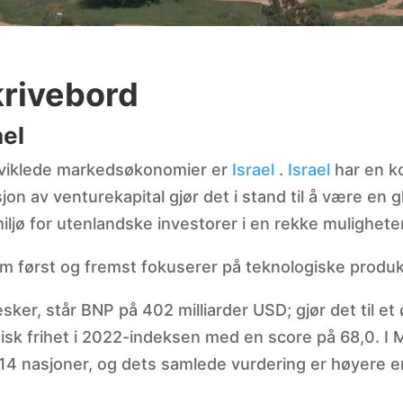
krivebord
ael
tviklede markedsøkonomier er
Israel
.
Israel
har en k
on av venturekapital gjør det i stand til å være en 
iljø for utenlandske investorer i en rekke muligheter
 først og fremst fokuserer på teknologiske produk
sker, står BNP på 402 milliarder USD; gjør det til e
isk frihet i 2022-indeksen med en score på 68,0. I
4 nasjoner, og dets samlede vurdering er høyere e