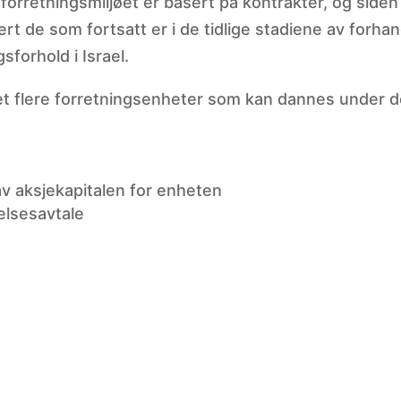
e forretningsmiljøet er basert på kontrakter, og siden 
t de som fortsatt er i de tidlige stadiene av forhan
gsforhold i Israel.
r det flere forretningsenheter som kan dannes under 
av aksjekapitalen for enheten
telsesavtale