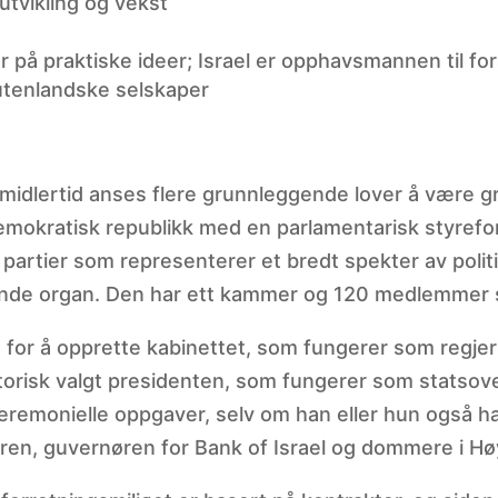
utvikling og vekst
på praktiske ideer; Israel er opphavsmannen til for
utenlandske selskaper
. Imidlertid anses flere grunnleggende lover å være 
emokratisk republikk med en parlamentarisk styrefo
ke partier som representerer et bredt spekter av polit
vende organ. Den har ett kammer og 120 medlemmer s
g for å opprette kabinettet, som fungerer som regje
torisk valgt presidenten, som fungerer som statsov
remonielle oppgaver, selv om han eller hun også har 
øren, guvernøren for Bank of Israel og dommere i Hø