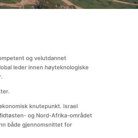
ompetent og velutdannet
global leder innen høyteknologiske
.
ter.
t økonomisk knutepunkt. Israel
 Midtøsten- og Nord-Afrika-området
nn både gjennomsnittet for