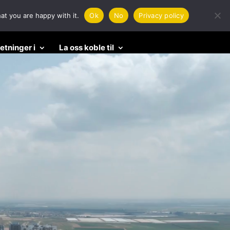
at you are happy with it.
Ok
No
Privacy policy
retninger i
La oss koble til