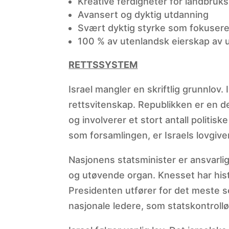
Kreative ferdigheter for landbruks
Avansert og dyktig utdanning
Svært dyktig styrke som fokuserer 
100 % av utenlandsk eierskap av 
RETTSSYSTEM
Israel mangler en skriftlig grunnlov
rettsvitenskap. Republikken er en d
og involverer et stort antall politis
som forsamlingen, er Israels lovgi
Nasjonens statsminister er ansvarli
og utøvende organ. Knesset har his
Presidenten utfører for det meste se
nasjonale ledere, som statskontroll