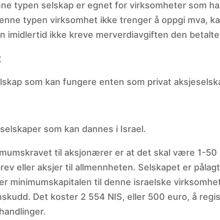
enne typen selskap er egnet for virksomheter som ha
denne typen virksomhet ikke trenger å oppgi mva, ka
 imidlertid ikke kreve merverdiavgiften den betalte 
R
lskap som kan fungere enten som privat aksjeselska
 selskaper som kan dannes i Israel.
nimumskravet til aksjonærer er at det skal være 1-5
brev eller aksjer til allmennheten. Selskapet er pålag
r minimumskapitalen til denne israelske virksomhete
nskudd. Det koster 2 554 NIS, eller 500 euro, å reg
handlinger.