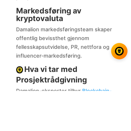
Markedsføring av
kryptovaluta
Damalion markedsføringsteam skaper
offentlig bevissthet gjennom
fellesskapsutvidelse, PR, nettfora og
influencer-markedsføring.
Hva vi tar med
Prosjektrådgivning
Damalion-eksperter tilbyr
Blockchain-
løsninger
og rådgivning til
kryptoprosjekter
som mangler
tilstrekkelig strategi for å øke
prosjektet. Vi leverer