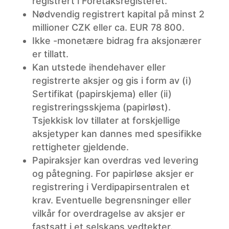
registrert i Foretaksregisteret.
Nødvendig
registrert kapital på minst 2
millioner CZK eller ca. EUR 78 800.
Ikke
-monetære bidrag fra aksjonærer
er tillatt.
Kan
utstede ihendehaver eller
registrerte aksjer og gis i form av (i)
Sertifikat (papirskjema) eller (ii)
registreringsskjema (papirløst).
Tsjekkisk lov tillater at forskjellige
aksjetyper kan dannes med spesifikke
rettigheter gjeldende.
Papiraksjer
kan overdras ved levering
og påtegning. For papirløse aksjer er
registrering i Verdipapirsentralen et
krav. Eventuelle begrensninger eller
vilkår for overdragelse av aksjer er
fastsatt i et selskaps vedtekter.