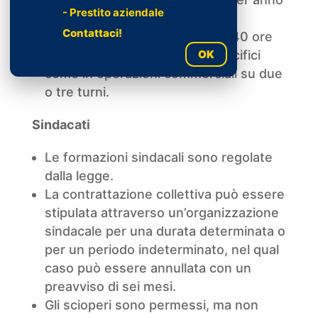
- Prestito aziendale
civile.
Contattaci!
L’orario massimo di lavoro è di 40 ore
OK
settimanali, o meno in casi specifici
come in operazioni commerciali su due
o tre turni.
Sindacati
Le formazioni sindacali sono regolate
dalla legge.
La contrattazione collettiva può essere
stipulata attraverso un’organizzazione
sindacale per una durata determinata o
per un periodo indeterminato, nel qual
caso può essere annullata con un
preavviso di sei mesi.
Gli scioperi sono permessi, ma non