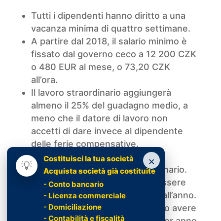
Tutti i dipendenti hanno diritto a una
vacanza minima di quattro settimane.
A partire dal 2018, il salario minimo è
fissato dal governo ceco a 12 200 CZK
o 480 EUR al mese, o 73,20 CZK
all’ora.
Il lavoro straordinario aggiungerà
almeno il 25% del guadagno medio, a
meno che il datore di lavoro non
accetti di dare invece al dipendente
delle ferie compensative.
Lo stipendio può includere un
Costituisci la tua società
×
💡
compenso per il lavoro straordinario.
Acquista società già costituite
Per i dipendenti ordinari, può essere
- Conto bancario
incluso un massimo di 150 ore all’anno.
- Licenza commerciale
- Domiciliazione
D’altra parte, i manager possono avere
- Contabilità e fiscalità
fino a 416 ore di straordinario per anno