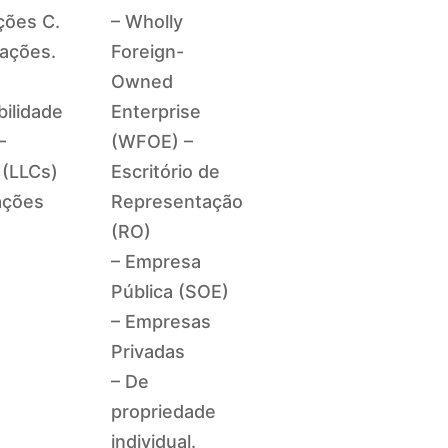
ções C.
– Wholly
rações.
Foreign-
Owned
ilidade
Enterprise
—
(WFOE) –
(LLCs)
Escritório de
ações
Representação
(RO)
.
– Empresa
Pública (SOE)
– Empresas
Privadas
– De
propriedade
individual.