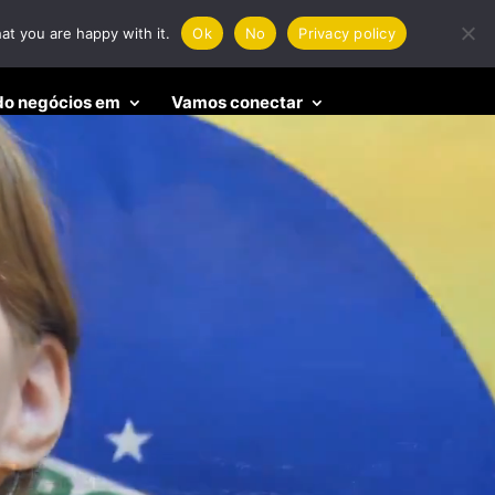
at you are happy with it.
Ok
No
Privacy policy
o negócios em
Vamos conectar