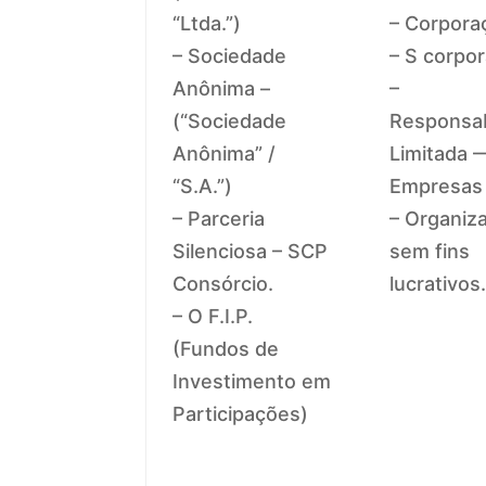
“Ltda.”)
– Corpora
– Sociedade
– S corpo
Anônima –
–
(“Sociedade
Responsab
Anônima” /
Limitada 
“S.A.”)
Empresas 
– Parceria
– Organiz
Silenciosa – SCP
sem fins
Consórcio.
lucrativos
– O F.I.P.
(Fundos de
Investimento em
Participações)