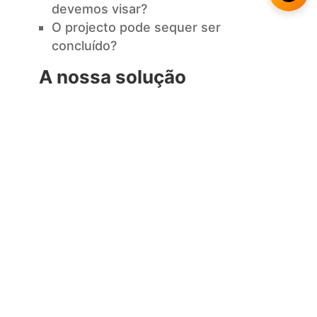
devemos visar?
O projecto pode sequer ser
concluído?
A nossa solução
Damalion oferece aos clientes a
orientação, recursos e conhecimento
analítico para estabelecer com mais
confiança a sua estratégia de
investimento
e entrega, quer nas
fases iniciais de um projecto individual,
quer ao longo de toda uma carteira.
Estratégia de investimento:
examinar veículos de investimento
correctos, escolhas estratégicas,
avaliação de investimento, afectação
de dinheiro, e avaliação de
viabilidade de projectos.