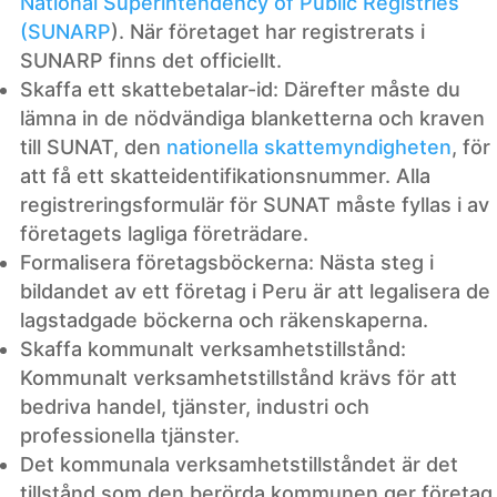
National Superintendency of Public Registries
(SUNARP
). När företaget har registrerats i
SUNARP finns det officiellt.
Skaffa ett skattebetalar-id: Därefter måste du
lämna in de nödvändiga blanketterna och kraven
till SUNAT, den
nationella skattemyndigheten
, för
att få ett skatteidentifikationsnummer. Alla
registreringsformulär för SUNAT måste fyllas i av
företagets lagliga företrädare.
Formalisera företagsböckerna: Nästa steg i
bildandet av ett företag i Peru är att legalisera de
lagstadgade böckerna och räkenskaperna.
Skaffa kommunalt verksamhetstillstånd:
Kommunalt verksamhetstillstånd krävs för att
bedriva handel, tjänster, industri och
professionella tjänster.
Det kommunala verksamhetstillståndet är det
tillstånd som den berörda kommunen ger företag