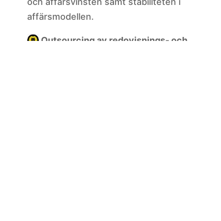
och affärsvinsten samt stabiliteten i
affärsmodellen.
Outsourcing av redovisnings- och
ekonomiprocesser
Vårt ad hoc-team består av
redovisnings- och finansspecialister
som har arbetat som revisionspartner,
ekonomichefar, redovisningschefer,
controllers och andra med omfattande
kunskaper om fastighetsbranschen
och fastighetsfinansiering.
Tjänster för skattestrukturering,
efterlevnad och due diligence.