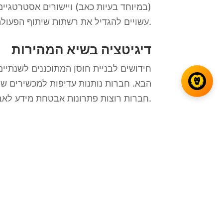
(במיוחד בעיות כאב) ויישורים אסטרטגיי
עשויים להגדיל את רשתות שיתוף הפעולה שלהם כדי להתגונן מפני פערי שירות במקום לצמצם את שרשראות האספקה כדי להדק את השליטה.
דיגיטציה בשיא המהירות
חידושים לבניית חוסן המתוכננים לשנתיים 
הבא. חברות נותנות עדיפות למכשירים שיכ
כדי לאמוד את הביקוש ולקבל החלטות טובות יותר.
חברות רוצות פתרונות אבטחת מידע לא
קשה ללמוד
רוב הארגונים לא יכולים להתמודד לבד עם
הם רק ההתחלה. ארגוני הפצה דורשים עובד
אם מנהלים, עובדי קומת חנות ונהגים יאמצו אותם.
חברות בענפי הקמעונאות ומוצרי הצריכה 
ומקוונת כדי לשפר ביצועים כדי להצליח 