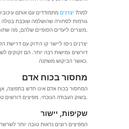
למה?
יצרנים
מתמודדים עם אותם עיכובים 
גורמות לסחורה שהושלמה שוכבת בטלה ועו
מוצרים ליעדים הסופיים שלהם, מה שתורם לעלייה הכוללת במחירי ההובלה.
יצרנים ניסו ליישר קו הידוק עם דרישת הל
דורשים גמישות רבה יותר. הם זקוקים לש
כאשר הביקוש משתנה.
מחסור בכוח אדם
המחסור בכוח אדם אינו חדש בתפוצה, אך ה
בשוק העבודה הנוכחי. מפיצים דורשים טכניקות חדשניות כדי לגייס ולשמר את עובדי המפתח שלהם ולשלוט בהוצאות העבודה העולות.
שקיפות, יישור
המפיצים רוצים נראות טובה יותר לשרשר