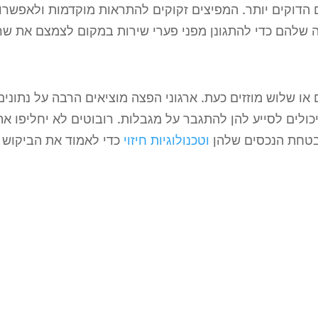
ם הדוקים יותר. המפיצים זקוקים להתראות מוקדמות ולאפשרו
או שלוש מוזזים כעת. ארגוני הפצה מוציאים הרבה על נתונים
ולים לסייע להן להתגבר על מגבלות. רובוטים לא יחליפו את
בטחת הנכסים שלהן
וטכנולוגיות חיזוי
 יוזמות טרנספורמציה דיגיטלית ויצטרכו להשקיע רבות בעזרה 
ים שיכולים להבין נתונים ולהסביר את השלכותיהם. טכנולוג
עוברות מעבר אדיר. חברות צריכות להיות יצירתיות במציאת 
בסביבה רב-ערוצית וליצור יתרון תחרותי בקרב שדה צפוף של