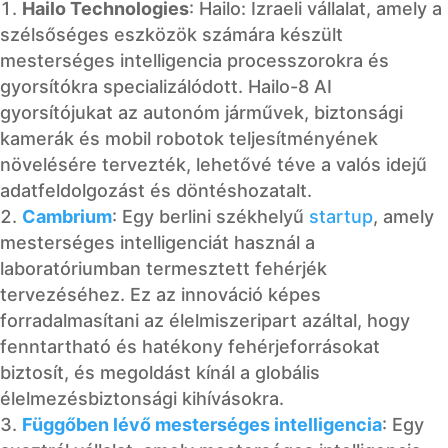
Hailo Technologies
: Hailo: Izraeli vállalat, amely a
szélsőséges eszközök számára készült
mesterséges intelligencia processzorokra és
gyorsítókra specializálódott. Hailo-8 AI
gyorsítójukat az autonóm járművek, biztonsági
kamerák és mobil robotok teljesítményének
növelésére tervezték, lehetővé téve a valós idejű
adatfeldolgozást és döntéshozatalt.
Cambrium
: Egy berlini székhelyű
startup
, amely
mesterséges intelligenciát használ a
laboratóriumban termesztett fehérjék
tervezéséhez. Ez az innováció képes
forradalmasítani az élelmiszeripart azáltal, hogy
fenntartható és hatékony fehérjeforrásokat
biztosít, és megoldást kínál a globális
élelmezésbiztonsági kihívásokra.
Függőben lévő mesterséges intelligencia
: Egy