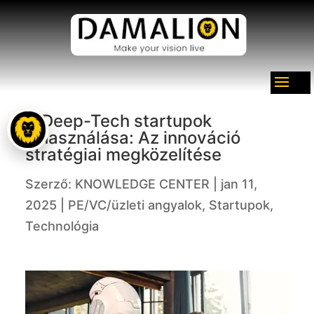
A Deep-Tech startupok
kihasználása: Az innováció
stratégiai megközelítése
Szerző:
KNOWLEDGE CENTER
|
jan 11,
2025
|
PE/VC/üzleti angyalok
,
Startupok
,
Technológia