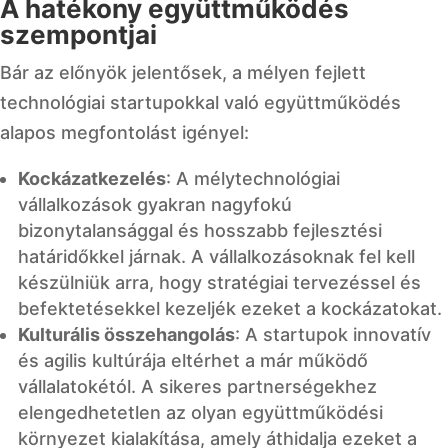
A hatékony együttműködés
szempontjai
Bár az előnyök jelentősek, a mélyen fejlett
technológiai startupokkal való együttműködés
alapos megfontolást igényel:
Kockázatkezelés
: A mélytechnológiai
vállalkozások gyakran nagyfokú
bizonytalansággal és hosszabb fejlesztési
határidőkkel járnak. A vállalkozásoknak fel kell
készülniük arra, hogy stratégiai tervezéssel és
befektetésekkel kezeljék ezeket a kockázatokat.
Kulturális összehangolás
: A startupok innovatív
és agilis kultúrája eltérhet a már működő
vállalatokétól. A sikeres partnerségekhez
elengedhetetlen az olyan együttműködési
környezet kialakítása, amely áthidalja ezeket a