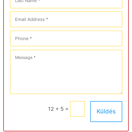
=
12 + 5
Küldés