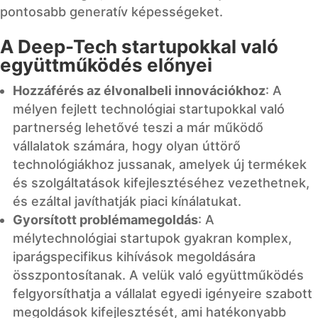
pontosabb generatív képességeket.
A Deep-Tech startupokkal való
együttműködés előnyei
Hozzáférés az élvonalbeli innovációkhoz
: A
mélyen fejlett technológiai startupokkal való
partnerség lehetővé teszi a már működő
vállalatok számára, hogy olyan úttörő
technológiákhoz jussanak, amelyek új termékek
és szolgáltatások kifejlesztéséhez vezethetnek,
és ezáltal javíthatják piaci kínálatukat.
Gyorsított problémamegoldás
: A
mélytechnológiai startupok gyakran komplex,
iparágspecifikus kihívások megoldására
összpontosítanak. A velük való együttműködés
felgyorsíthatja a vállalat egyedi igényeire szabott
megoldások kifejlesztését, ami hatékonyabb