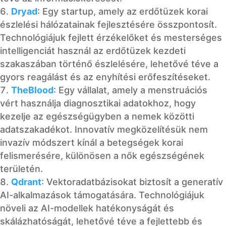
Dryad
: Egy startup, amely az erdőtüzek korai
észlelési hálózatainak fejlesztésére összpontosít.
Technológiájuk fejlett érzékelőket és mesterséges
intelligenciát használ az erdőtüzek kezdeti
szakaszában történő észlelésére, lehetővé téve a
gyors reagálást és az enyhítési erőfeszítéseket.
TheBlood
: Egy vállalat, amely a menstruációs
vért használja diagnosztikai adatokhoz, hogy
kezelje az egészségügyben a nemek közötti
adatszakadékot. Innovatív megközelítésük nem
invazív módszert kínál a betegségek korai
felismerésére, különösen a nők egészségének
területén.
Qdrant
: Vektoradatbázisokat biztosít a generatív
AI-alkalmazások támogatására. Technológiájuk
növeli az AI-modellek hatékonyságát és
skálázhatóságát, lehetővé téve a fejlettebb és