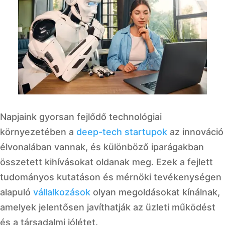
Napjaink gyorsan fejlődő technológiai
környezetében a
deep-tech startupok
az innováció
élvonalában vannak, és különböző iparágakban
összetett kihívásokat oldanak meg. Ezek a fejlett
tudományos kutatáson és mérnöki tevékenységen
alapuló
vállalkozások
olyan megoldásokat kínálnak,
amelyek jelentősen javíthatják az üzleti működést
és a társadalmi jólétet.