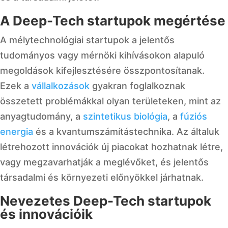
A Deep-Tech startupok megértése
A mélytechnológiai startupok a jelentős
tudományos vagy mérnöki kihívásokon alapuló
megoldások kifejlesztésére összpontosítanak.
Ezek a
vállalkozások
gyakran foglalkoznak
összetett problémákkal olyan területeken, mint az
anyagtudomány, a
szintetikus biológia
, a
fúziós
energia
és a kvantumszámítástechnika. Az általuk
létrehozott innovációk új piacokat hozhatnak létre,
vagy megzavarhatják a meglévőket, és jelentős
társadalmi és környezeti előnyökkel járhatnak.
Nevezetes Deep-Tech startupok
és innovációik