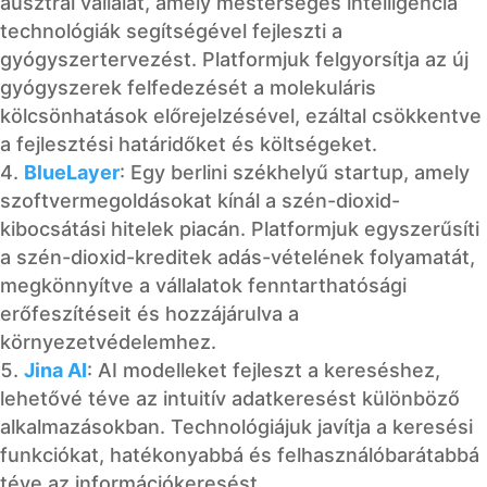
ausztrál vállalat, amely mesterséges intelligencia
technológiák segítségével fejleszti a
gyógyszertervezést. Platformjuk felgyorsítja az új
gyógyszerek felfedezését a molekuláris
kölcsönhatások előrejelzésével, ezáltal csökkentve
a fejlesztési határidőket és költségeket.
BlueLayer
: Egy berlini székhelyű startup, amely
szoftvermegoldásokat kínál a szén-dioxid-
kibocsátási hitelek piacán. Platformjuk egyszerűsíti
a szén-dioxid-kreditek adás-vételének folyamatát,
megkönnyítve a vállalatok fenntarthatósági
erőfeszítéseit és hozzájárulva a
környezetvédelemhez.
Jina AI
: AI modelleket fejleszt a kereséshez,
lehetővé téve az intuitív adatkeresést különböző
alkalmazásokban. Technológiájuk javítja a keresési
funkciókat, hatékonyabbá és felhasználóbarátabbá
téve az információkeresést.