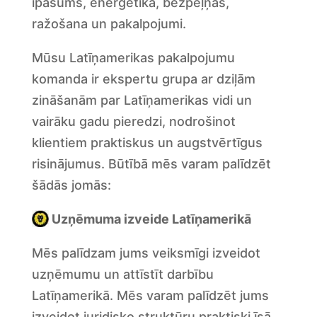
īpašums, enerģētika, bezpeļņas,
ražošana un pakalpojumi.
Mūsu Latīņamerikas pakalpojumu
komanda ir ekspertu grupa ar dziļām
zināšanām par Latīņamerikas vidi un
vairāku gadu pieredzi, nodrošinot
klientiem praktiskus un augstvērtīgus
risinājumus. Būtībā mēs varam palīdzēt
šādās jomās:
Uzņēmuma izveide Latīņamerikā
Mēs palīdzam jums veiksmīgi izveidot
uzņēmumu un attīstīt darbību
Latīņamerikā. Mēs varam palīdzēt jums
izveidot juridisko struktūru praktiski īsā