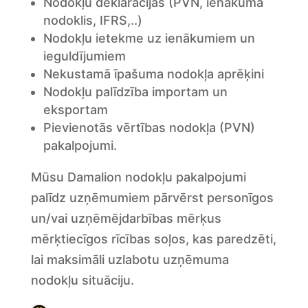
Nodokļu deklarācijas (PVN, ienākuma
nodoklis, IFRS,..)
Nodokļu ietekme uz ienākumiem un
ieguldījumiem
Nekustamā īpašuma nodokļa aprēķini
Nodokļu palīdzība importam un
eksportam
Pievienotās vērtības nodokļa (PVN)
pakalpojumi.
Mūsu Damalion nodokļu pakalpojumi
palīdz uzņēmumiem pārvērst personīgos
un/vai uzņēmējdarbības mērķus
mērķtiecīgos rīcības soļos, kas paredzēti,
lai maksimāli uzlabotu uzņēmuma
nodokļu situāciju.