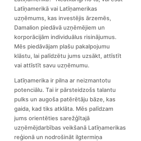
Latīņamerikā vai Latīņamerikas
uzņēmums, kas investējis ārzemēs,
Damalion piedāvā uzņēmējiem un
korporācijām individuālus risinājumus.
Mēs piedāvājam plašu pakalpojumu
klāstu, lai palīdzētu jums uzsākt, attīstīt
vai attīstīt savu uzņēmumu.
Latīņamerika ir pilna ar neizmantotu
potenciālu. Tai ir pārsteidzošs talantu
pulks un augoša patērētāju bāze, kas
gaida, kad tiks atklāta. Mēs palīdzam
jums orientēties sarežģītajā
uzņēmējdarbības veikšanā Latīņamerikas
reģionā un nodrošināt ilgtermiņa