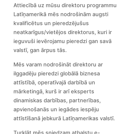
Attiecībā uz mūsu direktoru programmu
Latīņamerikā mēs nodrošinām augsti
kvalificētus un pieredzējušus
neatkarīgus/vietējos direktorus, kuri ir
ieguvuši ievērojamu pieredzi gan savā
valstī, gan ārpus tās.
Mēs varam nodrošināt direktoru ar
ilggadēju pieredzi globālā biznesa
attīstībā, operatīvajā darbībā un
mārketingā, kurš ir arī eksperts
dinamiskas darbības, partnerības,
apvienošanās un iegādes iespēju
attīstīšanā jebkurā Latīņamerikas valstī.
Turklāt mēs sniedzam atbalstu e-