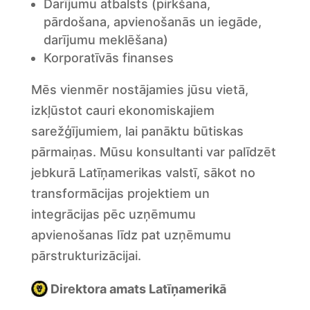
Darījumu atbalsts (pirkšana,
pārdošana, apvienošanās un iegāde,
darījumu meklēšana)
Korporatīvās finanses
Mēs vienmēr nostājamies jūsu vietā,
izkļūstot cauri ekonomiskajiem
sarežģījumiem, lai panāktu būtiskas
pārmaiņas. Mūsu konsultanti var palīdzēt
jebkurā Latīņamerikas valstī, sākot no
transformācijas projektiem un
integrācijas pēc uzņēmumu
apvienošanas līdz pat uzņēmumu
pārstrukturizācijai.
Direktora amats Latīņamerikā