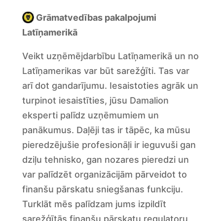
Grāmatvedības pakalpojumi
Latīņamerikā
Veikt uzņēmējdarbību Latīņamerikā un no
Latīņamerikas var būt sarežģīti. Tas var
arī dot gandarījumu. Iesaistoties agrāk un
turpinot iesaistīties, jūsu Damalion
eksperti palīdz uzņēmumiem un
panākumus. Daļēji tas ir tāpēc, ka mūsu
pieredzējušie profesionāļi ir ieguvuši gan
dziļu tehnisko, gan nozares pieredzi un
var palīdzēt organizācijām pārveidot to
finanšu pārskatu sniegšanas funkciju.
Turklāt mēs palīdzam jums izpildīt
sarežģītās finanšu pārskatu regulatoru