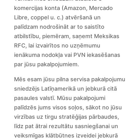
komercijas konta (Amazon, Mercado
Libre, coppel u. c.) atvēršanā un
palīdzam nodrošināt ar to saistīto
atbilstību, piemēram, saņemt Meksikas
RFC, lai izvairītos no uzņēmumu
ienākuma nodokļa vai PVN iekasēšanas
par jūsu pakalpojumiem.
Mēs esam jūsu pilna servisa pakalpojumu
sniedzējs Latīņamerikā un jebkurā citā
pasaules valstī. Mūsu pakalpojumi
palīdzēs jums visos soļos, sākot no jūsu
virzības uz tirgu stratēģijas pārbaudes,
līdz pat ātrai rezultātu sasniegšanai un
veiksmīgas klātbūtnes izveidei jebkurā