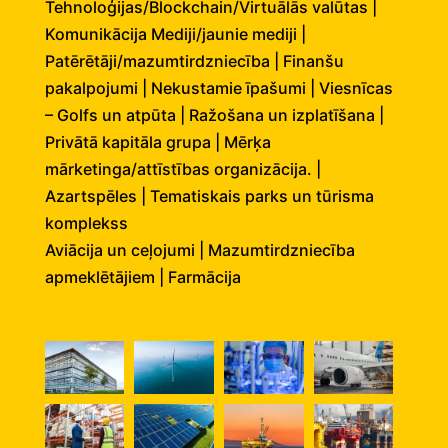
Tehnoloģijas/Blockchain/Virtuālās valūtas |
Komunikācija
Mediji/jaunie mediji |
Patērētāji/mazumtirdzniecība |
Finanšu
pakalpojumi | Nekustamie īpašumi |
Viesnīcas
– Golfs un atpūta |
Ražošana un izplatīšana |
Privātā kapitāla grupa | Mērķa
mārketinga/attīstības organizācija. |
Azartspēles | Tematiskais parks un tūrisma
komplekss
Aviācija un ceļojumi | Mazumtirdzniecība
apmeklētājiem | Farmācija