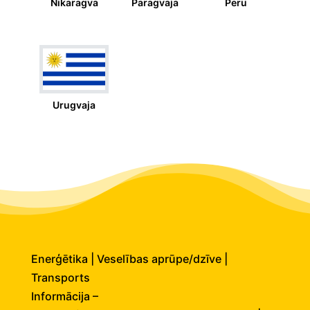
Nikaragva
Paragvaja
Peru
Urugvaja
Enerģētika | Veselības aprūpe/dzīve |
Transports
Informācija –