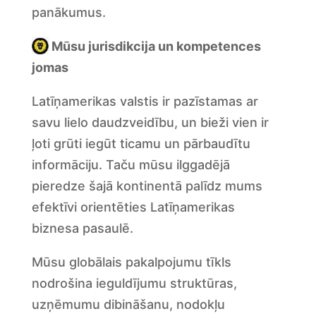
panākumus.
Mūsu jurisdikcija un kompetences
jomas
Latīņamerikas valstis ir pazīstamas ar
savu lielo daudzveidību, un bieži vien ir
ļoti grūti iegūt ticamu un pārbaudītu
informāciju. Taču mūsu ilggadējā
pieredze šajā kontinentā palīdz mums
efektīvi orientēties Latīņamerikas
biznesa pasaulē.
Mūsu globālais pakalpojumu tīkls
nodrošina ieguldījumu struktūras,
uzņēmumu dibināšanu, nodokļu