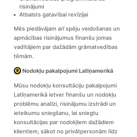
risinājumi
Atbalsts gatavībai revīzijai
Mēs piedāvājam arī spēju veidošanas un
apmācības risinājumus finanšu jomas
vadītājiem par dažādām grāmatvedības
tēmām.
Nodokļu pakalpojumi Latīņamerikā
Mūsu nodokļu konsultāciju pakalpojumi
Latīņamerikā ietver finanšu un nodokļu
problēmu analīzi, risinājumu izstrādi un
ieteikumu sniegšanu, lai sniegtu
konsultācijas par nodokļiem dažādiem
klientiem, sākot no privātpersonām līdz