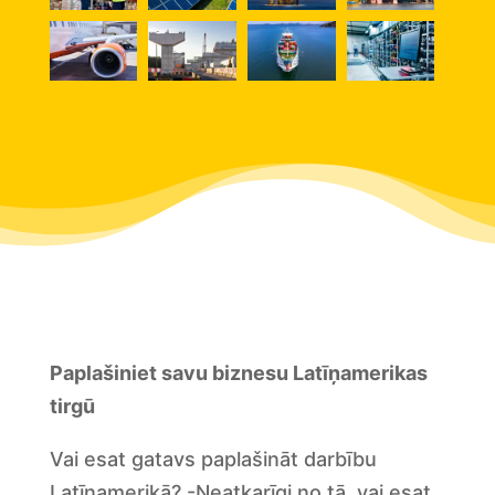
Paplašiniet savu biznesu Latīņamerikas
tirgū
Vai esat gatavs paplašināt darbību
Latīņamerikā? -Neatkarīgi no tā, vai esat