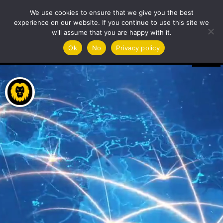
Latīņamerikas biznesa investīciju paka
We use cookies to ensure that we give you the best
experience on our website. If you continue to use this site we
will assume that you are happy with it.
Video
Ok
No
Privacy policy
Player