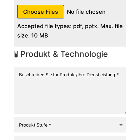
File Input
Choose Files
No file chosen
Accepted file types: pdf, pptx. Max. file
size: 10 MB
🧪 Produkt & Technologie