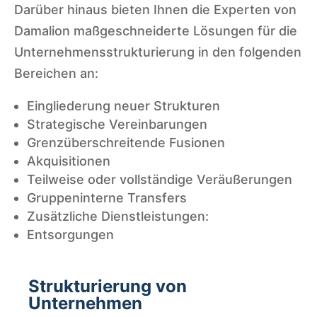
eines
Darüber hinaus bieten Ihnen die Experten von
wieder
Damalion maßgeschneiderte Lösungen für die
holbare
Ressou
Unternehmensstrukturierung in den folgenden
n und
rcen
Bereichen an:
skalier
und
Eingliederung neuer Strukturen
baren
strateg
Strategische Vereinbarungen
Geschä
ische
Grenzüberschreitende Fusionen
Das
ftsmod
Ziele
Akquisitionen
große
ells
aufeina
Teilweise oder vollständige Veräußerungen
Bild
Gruppeninterne Transfers
nder
Wertschöp
füttern
Zusätzliche Dienstleistungen:
abstim
fung an
Entsorgungen
men
– Ihre
der Quelle,
Vision, Ihre
abgestimm
Größen
– Definition
Strukturierung von
Wachstum
t auf die
ordnun
eines
Unternehmen
snachhalti
strategisch