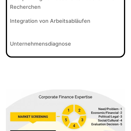
Prozessen
Recherchen
Beziehung
zur
en zu den
Erreichung
Integration von Arbeitsabläufen
Zielgruppe
des
n
Geschäfts
Unternehmensdiagnose
ablaufplan
s