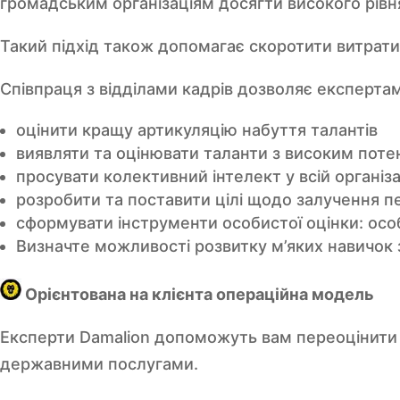
громадським організаціям досягти високого рівня
Такий підхід також допомагає скоротити витрати (
Співпраця з відділами кадрів дозволяє експерта
оцінити кращу артикуляцію набуття талантів
виявляти та оцінювати таланти з високим поте
просувати колективний інтелект у всій організ
розробити та поставити цілі щодо залучення п
сформувати інструменти особистої оцінки: особ
Визначте можливості розвитку м’яких навичок
Орієнтована на клієнта операційна модель
Експерти Damalion допоможуть вам переоцінити 
державними послугами.