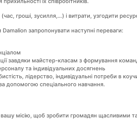
 прихильності їх співробітників.
час, гроші, зусилля,…) і витрати, узгодити ресурс
м Damalion запропонувати наступні переваги:
нціалом
ації завдяки майстер-класам з формування команд
ерсоналу та індивідуальних досягнень
истість, лідерство, індивідуальні потреби в коуч
 за допомогою спеціального навчання.
вашу місію, щоб зробити громадян щасливими та