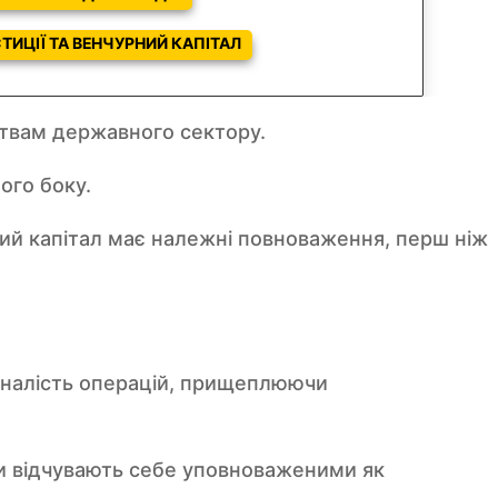
СТИЦІЇ ТА ВЕНЧУРНИЙ КАПІТАЛ
ствам державного сектору.
ого боку.
кий капітал має належні повноваження, перш ніж
оналість операцій, прищеплюючи
и відчувають себе уповноваженими як