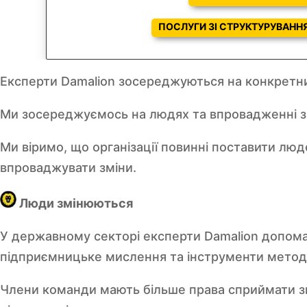
ПОСЛУГИ ЗІ СТРУКТУРУВАНН
Експерти Damalion зосереджуються на конкретни
Ми зосереджуємось на людях та впровадженні змін,
Ми віримо, що організації повинні поставити лю
впроваджувати зміни.
Люди змінюються
У державному секторі експерти Damalion допом
підприємницьке мислення та інструменти методол
Члени команди мають більше права сприймати зм