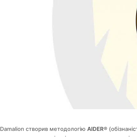
Damalion створив методологію
AIDER®
(обізнаніс