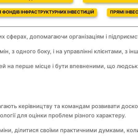
Я ФОНДІВ ІНФРАСТРУКТУРНИХ ІНВЕСТИЦІЙ
ПРЯМІ ІНВЕ
х сферах, допомагаючи організаціям і підприєм
 з одного боку, і на управлінні клієнтами, з інш
дей на перше місце і бути впевненими, що людсь
агають керівництву та командам розвивати доск
огії для оцінки проблем різного характеру.
іни, ділитися своїми практичними думками, кол