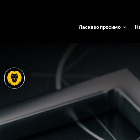
Ласкаво просимо
Н