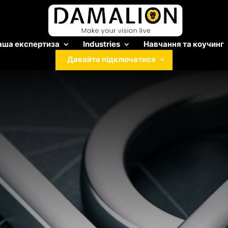
аша експертиза
Industries
Навчання та коучинг
Давайте підключатися