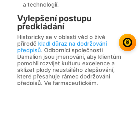
a technologií.
Vylepšení postupu
předkládání
Historicky se v oblasti věd o živé
přírodě
kladl důraz na dodržování
předpisů
. Odborníci společnosti
Damalion jsou jmenováni, aby klientům
pomohli rozvíjet kulturu excelence a
sklízet plody neustálého zlepšování,
které přesahuje rámec dodržování
předpisů. Ve farmaceutickém,
biotechnologickém, zdravotnickém a
diagnostickém průmyslu poskytujeme
služby začínajícím a rozvíjejícím se
firmám i velkým podnikům.
Jejich cílem je pomáhat klientům při
zavádění účinného systému řízení
kvality a firemní kultury, které jsou