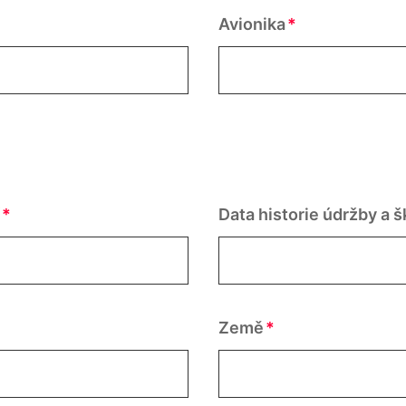
Avionika
í
Data historie údržby a š
Země