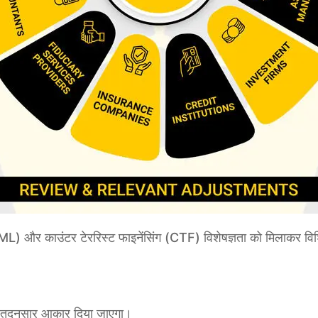
र काउंटर टेररिस्ट फाइनेंसिंग (CTF) विशेषज्ञता को मिलाकर विशिष
ो तदनुसार आकार दिया जाएगा।