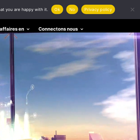
at you are happy with it.
Ok
No
Privacy policy
affaires en
Connectons nous