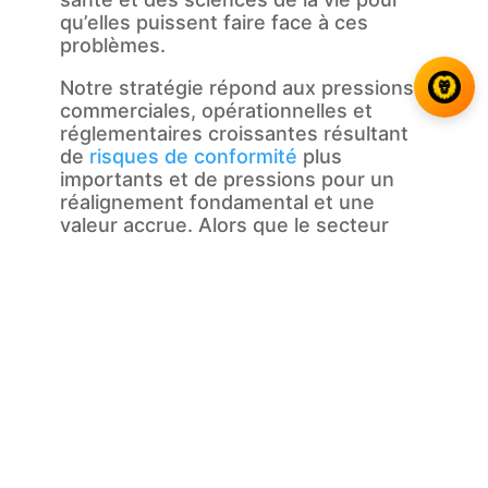
qu’elles puissent faire face à ces
problèmes.
Notre stratégie répond aux pressions
commerciales, opérationnelles et
réglementaires croissantes résultant
de
risques de conformité
plus
importants et de pressions pour un
réalignement fondamental et une
valeur accrue. Alors que le secteur
des soins de santé évolue vers des
soins fondés sur la valeur, ce nouvel
environnement se caractérise par la
convergence croissante des
fabricants, des fournisseurs et des
payeurs.
Ce que nous apportons
Damalion met l’accent sur le
développement des ressources