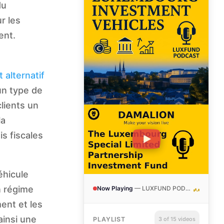
du
r les
ent.
 alternatif
un type de
lients un
la
s fiscales
éhicule
n régime
Now Playing
—
LUXFUND PODCAST: Luxembourg Special Limited Partnership SCSp
ent et les
ainsi une
PLAYLIST
3 of 15 videos