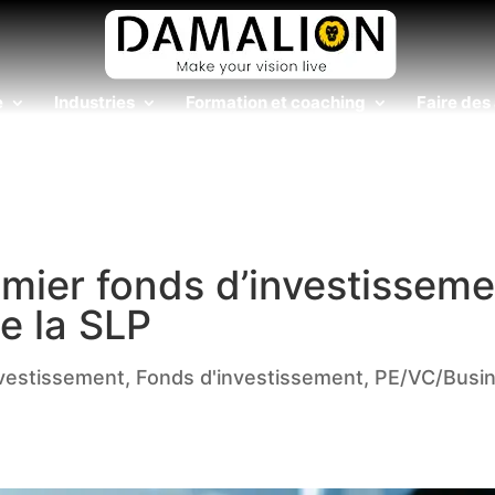
e
Industries
Formation et coaching
Faire des 
mier fonds d’investisseme
e la SLP
nvestissement
,
Fonds d'investissement
,
PE/VC/Busi