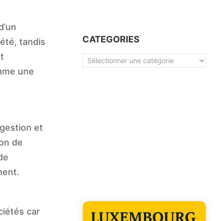
d’un
CATEGORIES
été, tandis
t
Categories
omme une
gestion et
ion de
de
ment.
ciétés car