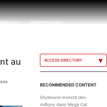
affaires en
Connectons nous
nt au
ACCESS DIRECTORY
ness
RECOMMENDED CONTENT
Skybound investit des
millions dans Mega Cat