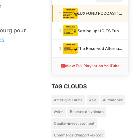
s
1
LUXFUND PODCAST: Luxembourg Special Limited Partnership SCSp
bourg pour
2
Setting up UCITS Funds in Luxembourg
ès
3
The Reserved Alternative Investment Fund
View Full Playlist on YouTube
TAG CLOUDS
Amérique Latine
Asie
Automobile
Avion
Bourses de valeurs
Capital-investissement
Commerce d'import-export