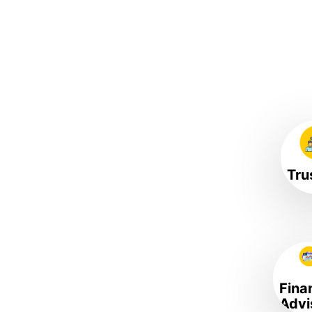
Tru
Fina
Advi