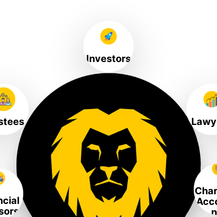
Investors
stees
Lawy
Char
ncial
Acc
sors
n