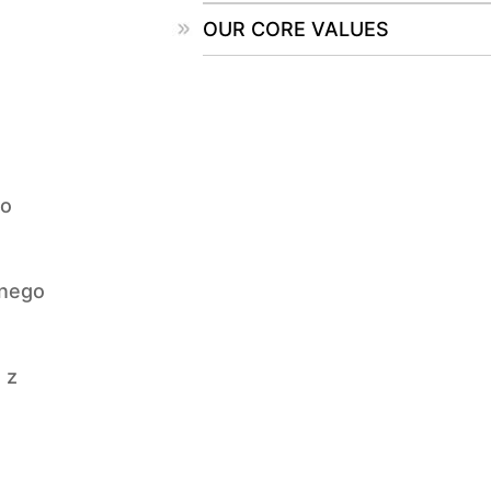
OUR CORE VALUES
zo
lnego
 z