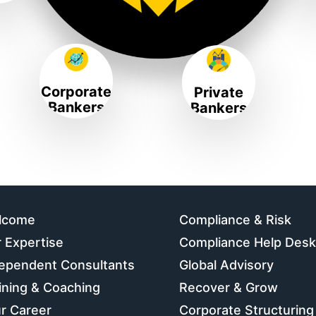
Corporate
Private
Bankers
Bankers
lcome
Compliance & Risk
 Expertise
Compliance Help Desk
ependent Consultants
Global Advisory
ining & Coaching
Recover & Grow
r Career
Corporate Structuring