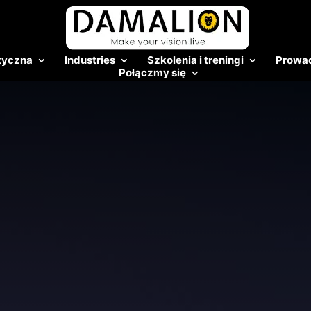
tyczna
Industries
Szkolenia i treningi
Prowad
Połączmy się