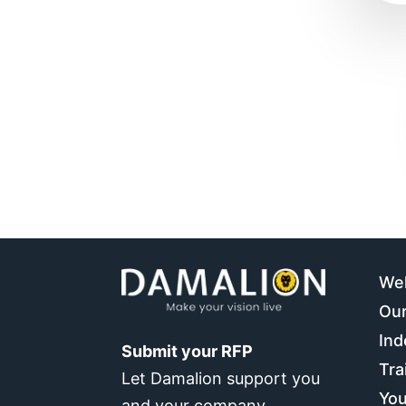
We
Our
Ind
Submit your RFP
Tra
Let Damalion support you
You
and your company