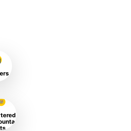
ers
tered
ounta
ts