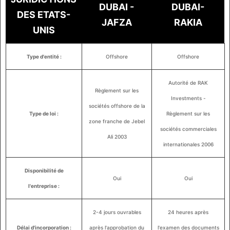
DUBAI -
DUBAI-
DES ETATS-
JAFZA
RAKIA
UNIS
Type d'entité :
Offshore
Offshore
Autorité de RAK
Règlement sur les
Investments -
sociétés offshore de la
Type de loi :
Règlement sur les
zone franche de Jebel
sociétés commerciales
Ali 2003
internationales 2006
Disponibilité de
Oui
Oui
l'entreprise :
2-4 jours ouvrables
24 heures après
Délai d'incorporation :
après l'approbation du
l'examen des documents