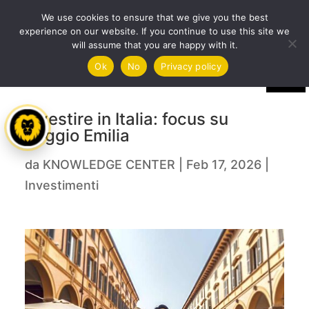
We use cookies to ensure that we give you the best
experience on our website. If you continue to use this site we
will assume that you are happy with it.
Ok
No
Privacy policy
Investire in Italia: focus su
Reggio Emilia
da
KNOWLEDGE CENTER
|
Feb 17, 2026
|
Investimenti